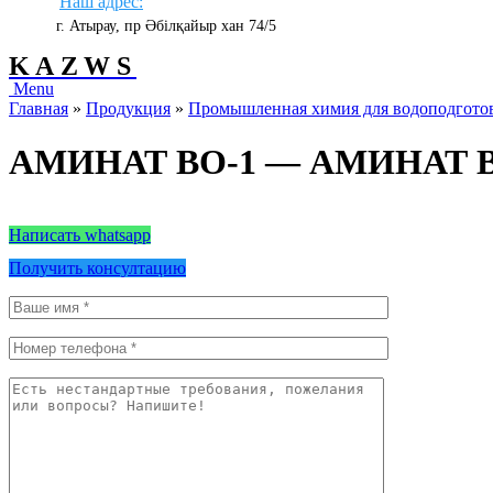
Наш адрес:
г. Атырау, пр Әбілқайыр хан 74/5
KAZWS
Menu
Главная
»
Продукция
»
Промышленная химия для водоподгото
АМИНАТ ВО-1 — АМИНАТ В
Написать whatsapp
Получить консултацию