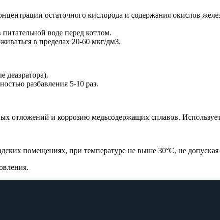
онцентрации остаточного кислорода и содержания окислов железа
питательной воде перед котлом.
иваться в пределах 20-60 мкг/дм3.
е деаэратора).
ностью разбавления 5-10 раз.
ых отложений и коррозию медьсодержащих сплавов. Используетс
ких помещениях, при температуре не выше 30°С, не допуская 
товления.