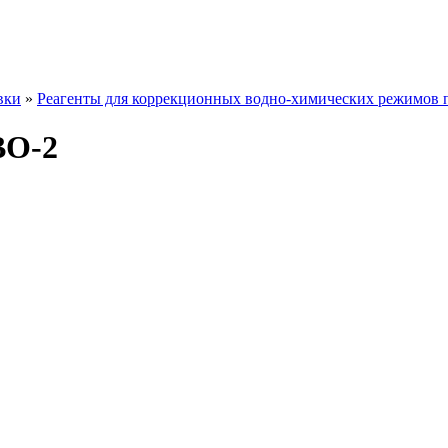
вки
»
Реагенты для коррекционных водно-химических режимов 
О-2