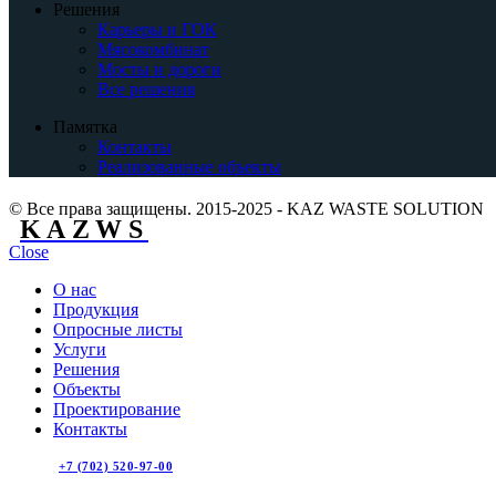
Решения
Карьеры и ГОК
Мясокомбинат
Мосты и дороги
Все решения
Памятка
Контакты
Реализованные объекты
© Все права защищены. 2015-2025 - KAZ WASTE SOLUTION
KAZWS
Close
О нас
Продукция
Опросные листы
Услуги
Решения
Объекты
Проектирование
Контакты
+7 (702) 520-97-00