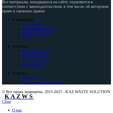
Все материалы, находящиеся на сайте, охраняются в
соответствии с законодательством, в том числе, об авторском
праве и смежных правах
О компании
Продукция
Проектировщикам
Опросные листы
О нас
Решения
Карьеры и ГОК
Мясокомбинат
Мосты и дороги
Все решения
Памятка
Контакты
Реализованные объекты
© Все права защищены. 2015-2025 - KAZ WASTE SOLUTION
KAZWS
Close
О нас