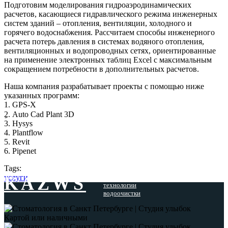
Подготовим моделирования гидроаэродинамических
расчетов, касающиеся гидравлического режима инженерных
систем зданий – отопления, вентиляции, холодного и
горячего водоснабжения. Рассчитаем способы инженерного
расчета потерь давления в системах водяного отопления,
вентиляционных и водопроводных сетях, ориентированные
на применение электронных таблиц Excel с максимальным
сокращением потребности в дополнительных расчетов.
Наша компания разрабатывает проекты с помощью ниже
указанных программ:
1. GPS-X
ِ2. Auto Cad Plant 3D
3. Hysys
4. Plantflow
5. Revit
6. Pipenet
Tags:
услуги
Эффективные
KAZWS
технологии
водоочистки
Картой или наличными