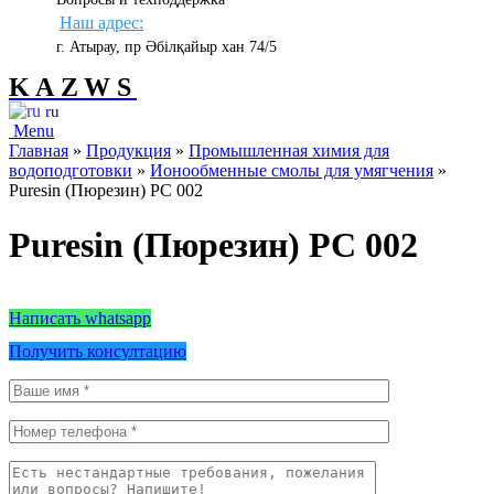
Наш адрес:
г. Атырау, пр Әбілқайыр хан 74/5
KAZWS
ru
Menu
Главная
»
Продукция
»
Промышленная химия для
водоподготовки
»
Ионообменные смолы для умягчения
»
Puresin (Пюрезин) PC 002
Puresin (Пюрезин) PC 002
Написать whatsapp
Получить консултацию