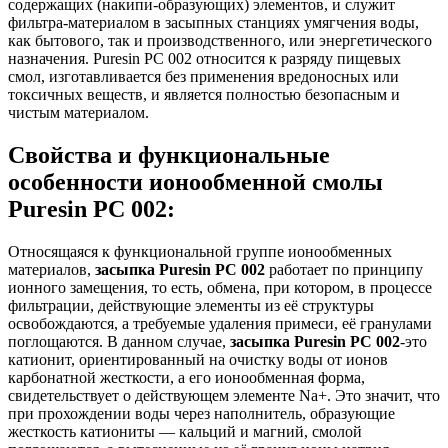
содержащих (накипи-образующих) элементов, и служит
фильтра-материалом в засыпных станциях умягчения воды,
как бытового, так и производственного, или энергетического
назначения. Puresin PC 002 относится к разряду пищевых
смол, изготавливается без применения вредоносных или
токсичных веществ, и является полностью безопасным и
чистым материалом.
Свойства и функциональные
особенности ионообменной смолы
Puresin PC 002:
Относящаяся к функциональной группе ионообменных
материалов,
засыпка Puresin PC 002
работает по принципу
ионного замещения, то есть, обмена, при котором, в процессе
фильтрации, действующие элементы из её структуры
освобождаются, а требуемые удаления примеси, её гранулами
поглощаются. В данном случае,
засыпка Puresin PC 002
-это
катионит, ориентированный на очистку воды от ионов
карбонатной жесткости, а его ионообменная форма,
свидетельствует о действующем элементе Na+. Это значит, что
при прохождении воды через наполнитель, образующие
жесткость катиониты — кальций и магний, смолой