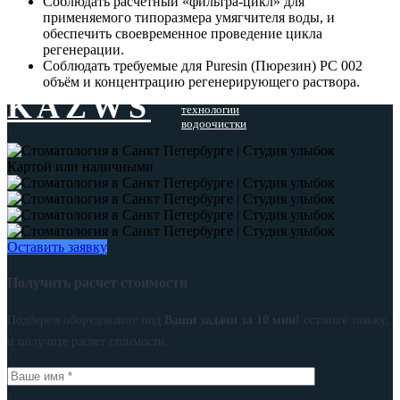
Соблюдать расчётный «фильтра-цикл» для
применяемого типоразмера умягчителя воды, и
обеспечить своевременное проведение цикла
регенерации.
Соблюдать требуемые для Puresin (Пюрезин) PC 002
объём и концентрацию регенерирующего раствора.
Эффективные
KAZWS
технологии
водоочистки
Картой или наличными
Оставить заявку
Получить расчет стоимости
Подберем оборудование под
Ваши задачи за 10 мин!
оставьте заявку,
и получите расчет стоимости.