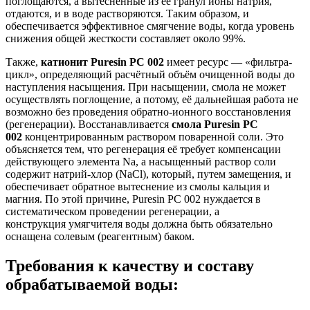
поглощаются, а вытесненные из её гранул ионы натрия,
отдаются, и в воде растворяются. Таким образом, и
обеспечивается эффективное смягчение воды, когда уровень
снижения общей жесткости составляет около 99%.
Также,
катионит Puresin PC 002
имеет ресурс — «фильтра-
цикл», определяющий расчётный объём очищенной воды до
наступления насыщения. При насыщении, смола не может
осуществлять поглощение, а потому, её дальнейшая работа не
возможно без проведения обратно-ионного восстановления
(регенерации). Восстанавливается
смола Puresin PC
002
концентрированным раствором поваренной соли. Это
объясняется тем, что регенерация её требует компенсации
действующего элемента Na, а насыщенный раствор соли
содержит натрий-хлор (NaCl), который, путем замещения, и
обеспечивает обратное вытеснение из смолы кальция и
магния. По этой причине, Puresin PC 002 нуждается в
систематическом проведении регенерации, а
конструкция умягчителя воды должна быть обязательно
оснащена солевым (реагентным) баком.
Требования к качеству и составу
обрабатываемой воды: