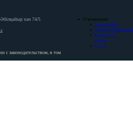
р Әбілқайыр хан 74/5
О компании
Продукция
Проектировщикам
kz
Опросные
листы
О нас
ии с законодательством, в том