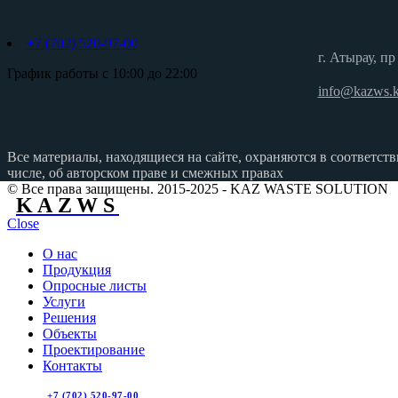
+7 (702) 520-97-00
г. Атырау, п
График работы с 10:00 до 22:00
info@kazws.
Все материалы, находящиеся на сайте, охраняются в соответств
числе, об авторском праве и смежных правах
© Все права защищены. 2015-2025 - KAZ WASTE SOLUTION
KAZWS
Close
О нас
Продукция
Опросные листы
Услуги
Решения
Объекты
Проектирование
Контакты
+7 (702) 520-97-00