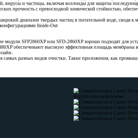
ий, вирусы и частицы, включая коллоиды для защиты последующ
ких прочность с превосходной химической стойкостью, обесп
ирокий диапазон твердых частиц в питательной воде, сводя к
конфигурациями Inside-Out
откие модули SFP2860XP или SFD-2860XP хорошо подходят для уст
880XP обеспечивают высокую эффективная площадь мембраны в 
изайн.
ля самых разных видов очистки. Такие приложения, как промыш
Картой или наличными