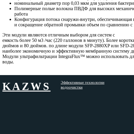
номинальный диаметр пор 0,03 мкм для удаления бактер
Полимерные полые волокна ПВДФ для высоких механичес
работа
Конфигурация потока снаружи-внутри, обеспечивающая ш
и сокращение обратной промывки объем по сравнению с 
Эти модули являются отличным выбором для систем с
емкость более 50 м3 /час (220 галлонов в минуту). Более кор
дюймов и 80 дюймов. по длине модули SFP-2880XP или SFD-2
наиболее экономичную и эффективную мембранную систему д
Модули ультрафильтрации IntegraFlux™ можно использовать д
воды.
Эффективные технологии
KAZWS
водоочистки